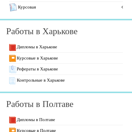
Решение по высшей математике
Курсовая
Дипломная по истории
Дипломная по бух учету
Курсовая по банковскому делу
Дипломные по психологии
Работы в Харькове
Курсовая по кулинарии
Дипломная по кулинарии
Дипломные по экономике
Дипломы в Харькове
Дипломные по программированию
Курсовые в Харькове
Дипломные по банковскому делу
Рефераты в Харькове
Дипломные по финансам
Дипломные по праву
Контрольные в Харькове
Дипломные по биологии
Дипломные по парикмахерскому делу
Работы в Полтаве
Дипломы в Полтаве
Курсовые в Полтаве