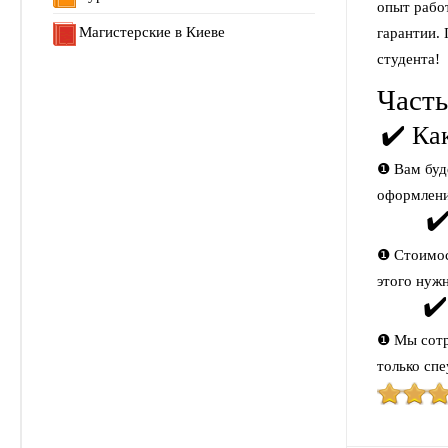
опыт рабо
Магистерские в Киеве
гарантии. 
студента!
Часты
✔️ Ка
❶ Вам буде
оформлени
✔
❶ Стоимос
этого нуж
✔️
❶ Мы сотр
только спе