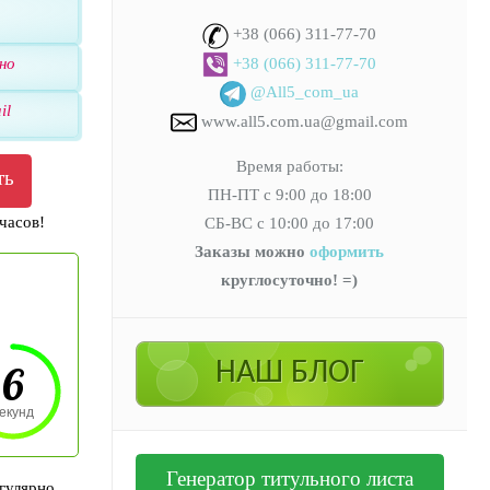
+38 (066) 311-77-70
но
+38 (066) 311-77-70
@All5_com_ua
il
www.all5.com.ua@gmail.com
Время работы:
ть
ПН-ПТ с 9:00 до 18:00
часов!
СБ-ВС с 10:00 до 17:00
Заказы можно
оформить
круглосуточно! =)
НАШ БЛОГ
5
екунд
Генератор титульного листа
гулярно