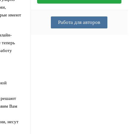
ми,
орые имеют
Работа для авторов
нлайн-
е теперь
работу
ной
) решают
авим Вам
ни, несут