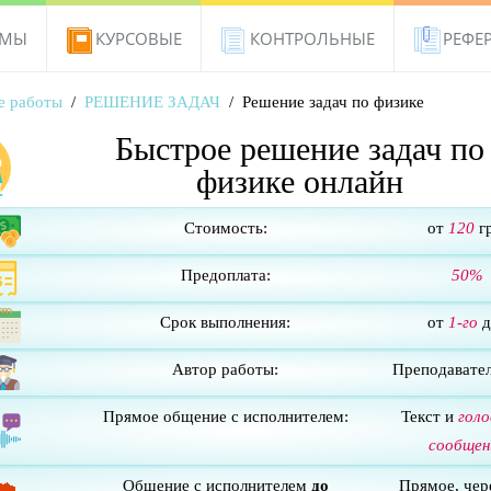
ОМЫ
КУРСОВЫЕ
КОНТРОЛЬНЫЕ
РЕФЕ
е работы
РЕШЕНИЕ ЗАДАЧ
Решение задач по физике
Быстрое решение задач по
физике онлайн
Стоимость:
от
120
гр
Предоплата:
50%
Срок выполнения:
от
1-го
д
Автор работы:
Преподавате
Прямое общение с исполнителем:
Текст и
гол
сообщен
Общение с исполнителем
до
Прямое, чер