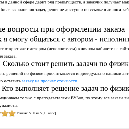
ты в данной сфере дарит ряд преимуществ, а заказчик получает ма
После выполнения задач, решение доступно по ссылке в личном каб
е вопросы при оформлении заказа
к я смогу общаться с автором - исполни
т открыт чат с автором (исполнителем) в личном кабинете на сайт
я заказа.
️ Сколько стоит решить задачи по физик
ть решений по физике просчитывается индивидуально нашими авт
но оставить
заявку на просчет стоимости
.
 Кто выполняет решение задач по физи
удничаем только с преподавателями ВУЗов, по этому все заказы в
уиалисты.
Рейтинг
5.00
из
5
[
1
Голос]