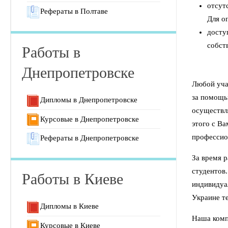
отсут
Рефераты в Полтаве
Для о
досту
собст
Работы в
Днепропетровске
Любой уча
за помощью
Дипломы в Днепропетровске
осуществля
Курсовые в Днепропетровске
этого с Ва
профессио
Рефераты в Днепропетровске
За время 
студентов
Работы в Киеве
индивидуа
Украине т
Дипломы в Киеве
Наша комп
Курсовые в Киеве