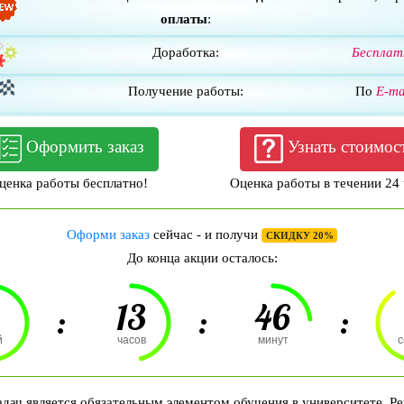
оплаты
:
Доработка:
Бесплат
Получение работы:
По
E-ma
Оформить заказ
Узнать стоимос
ценка работы бесплатно!
Оценка работы в течении 24 
Оформи заказ
сейчас - и получи
СКИДКУ 20%
До конца акции осталось:
13
46
:
:
:
й
часов
минут
с
дач является обязательным элементом обучения в университете. Ре