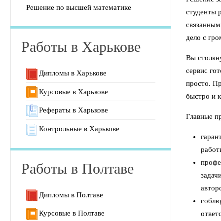
Решение по высшей математике
студенты 
связанным
дело с гр
Работы в Харькове
Вы столкн
сервис гот
Дипломы в Харькове
просто. П
Курсовые в Харькове
быстро и к
Рефераты в Харькове
Главные п
Контрольные в Харькове
гаран
работ
профе
Работы в Полтаве
задач
автор
Дипломы в Полтаве
соблю
Курсовые в Полтаве
ответ