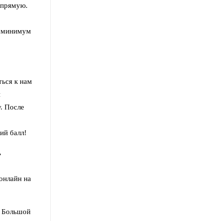
апрямую.
в минимум
ься к нам
ы
. После
ий балл!
ь
онлайн на
. Большой