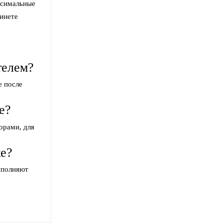
ксимальные
инете
телем?
е после
е?
орами, для
ке?
ыполняют