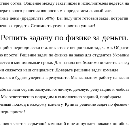
ствие ботов. Общение между заказчиком и исполнителем ведется н
перативного решения вопросов мы предлагаем личный чат.
пные цены (предоплата 50%). Вы получите готовый заказ, потрати
венных средств. Стоимость услуг приятно удивит!
Решить задачу по физике за деньги.
щийся периодически сталкивается с непростыми задачами. Обратит
 просто! Решение задач по физике на заказ для студентов Украин
ется в минимальные сроки. Для начала необходимо оставить заявку
ми свяжется наш специалист. Доверьте решение задач команде
налов и будьте уверены в результате. Мы выполним работу на высш
работы наш сервис заслужил отличную деловую репутацию и любов
. Мы ответственно подходим к выполнению заданий, подбираем
льный подход к каждому клиенту. Купить решение задач по физике 
еперь просто!
ания является серьезной командой и не допускает никаких ошибок