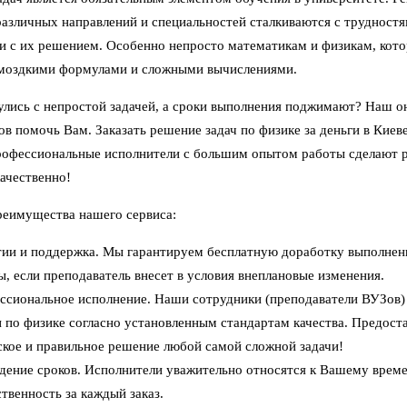
различных направлений и специальностей сталкиваются с трудностя
и с их решением. Особенно непросто математикам и физикам, кот
омоздкими формулами и сложными вычислениями.
улись с непростой задачей, а сроки выполнения поджимают? Наш о
ов помочь Вам. Заказать решение задач по физике за деньги в Киев
рофессиональные исполнители с большим опытом работы сделают 
ачественно!
реимущества нашего сервиса:
тии и поддержка. Мы гарантируем бесплатную доработку выполнен
ы, если преподаватель внесет в условия внеплановые изменения.
ссиональное исполнение. Наши сотрудники (преподаватели ВУЗов
и по физике согласно установленным стандартам качества. Предост
ское и правильное решение любой самой сложной задачи!
дение сроков. Исполнители уважительно относятся к Вашему време
ственность за каждый заказ.