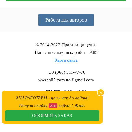
Работа для авторов
© 2014-2022 Права защищены.
Написание научных работ - All5
Карта сайта
+38 (066) 311-77-70
www.all5.com.ua@gmail.com
ПН-ПТ с 9:00 - 18:00
МЫ РАБОТАЕМ - цены как до войны!
СБ-ВС с 10:00 - 17:00
Получи скидку
сейчас! Жми:
20%
ОФОРМИТЬ ЗАКАЗ